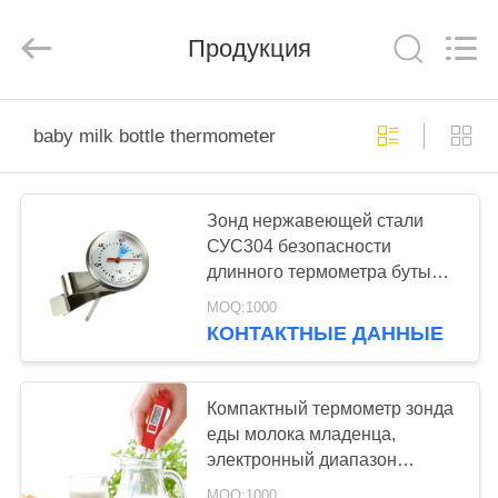
Zhen)
Co.,
Ltd..
All
Продукция
Rights
Reserved.
Developed
by
ДОМОЙ
ECER
baby milk bottle thermometer
ПРОДУКТЫ
Зонд нержавеющей стали
СУС304 безопасности
ВИДЕОЗАПИСИ
длинного термометра бутылки
молока младенца зонда
MOQ:1000
О
высокий
КОНТАКТНЫЕ ДАННЫЕ
НАС
Компактный термометр зонда
ЭКСКУРСИЯ
еды молока младенца,
электронный диапазон
ПО
температур варя термометра
MOQ:1000