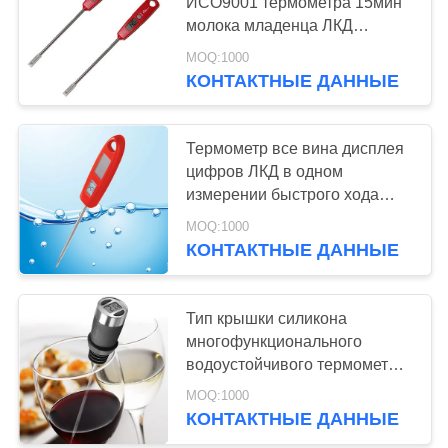
ИСО9001 термометра 15мин
молока младенца ЛКД
PRIVACY
цифров автоматическая
MOQ:1000
POLICY
КОНТАКТНЫЕ ДАННЫЕ
Термометр все вина дисплея
цифров ЛКД в одном
измерении быстрого хода
дизайна
MOQ:1000
КОНТАКТНЫЕ ДАННЫЕ
Тип крышки силикона
многофункционального
водоустойчивого термометра
вина защитный
MOQ:1000
КОНТАКТНЫЕ ДАННЫЕ