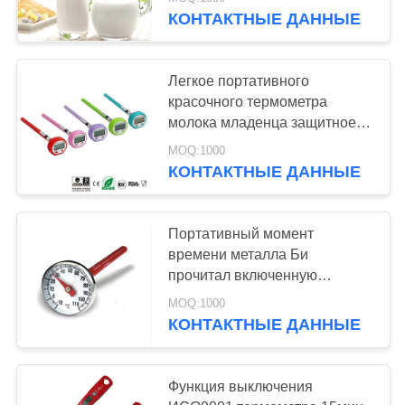
ЗАВОДУ
широкий
КОНТАКТНЫЕ ДАННЫЕ
КОНТРОЛЬ
Легкое портативного
КАЧЕСТВА
красочного термометра
молока младенца защитное
для чтения отсчета ЛКД
НОВОСТИ
MOQ:1000
КОНТАКТНЫЕ ДАННЫЕ
СЛУЧАИ
Портативный момент
времени металла Би
ЗАПРОСИТЕ
прочитал включенную
ЦИТАТУ
батарею термометра ЛР44*1
MOQ:1000
молока младенца
КОНТАКТНЫЕ ДАННЫЕ
КАРТА
САЙТА
Функция выключения