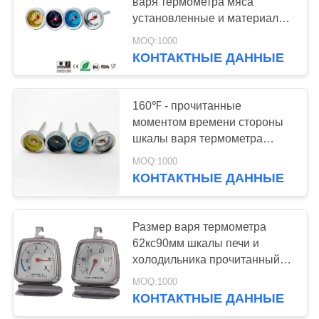
варя термометра мяса
установленные и материал
PRIVACY
шкалы алюминия
MOQ:1000
POLICY
КОНТАКТНЫЕ ДАННЫЕ
160℉ - прочитанные
моментом времени стороны
шкалы варя термометра
220℉ красочные для
MOQ:1000
персонализированного
КОНТАКТНЫЕ ДАННЫЕ
приготовления на гриле
Размер варя термометра
62кс90мм шкалы печи и
холодильника прочитанный
моментом времени
MOQ:1000
КОНТАКТНЫЕ ДАННЫЕ