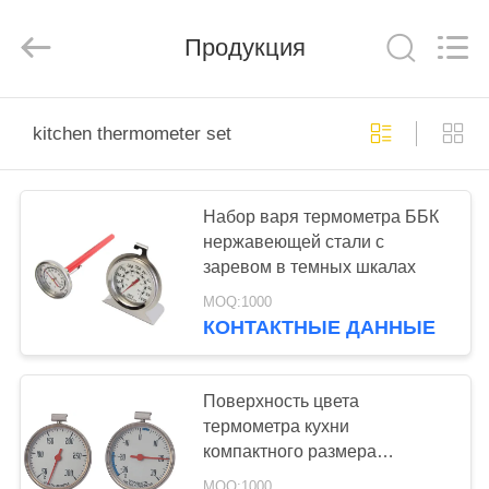
Zhen)
Co.,
Ltd..
All
Продукция
Rights
Reserved.
Developed
by
ДОМОЙ
ECER
kitchen thermometer set
ПРОДУКТЫ
Набор варя термометра ББК
нержавеющей стали с
ВИДЕОЗАПИСИ
заревом в темных шкалах
MOQ:1000
О
КОНТАКТНЫЕ ДАННЫЕ
НАС
Поверхность цвета
ЭКСКУРСИЯ
термометра кухни
компактного размера
ПО
установленная серебряная
MOQ:1000