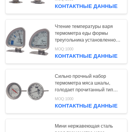
ЗАВОДУ
легкая к хранению
КОНТАКТНЫЕ ДАННЫЕ
КОНТРОЛЬ
Чтение температуры варя
КАЧЕСТВА
термометра еды формы
треугольника установленное
точное
НОВОСТИ
MOQ:1000
КОНТАКТНЫЕ ДАННЫЕ
СЛУЧАИ
Сильно прочный набор
термометра мяса шкалы,
ЗАПРОСИТЕ
голодает прочитанный тип
ЦИТАТУ
биметалла термометра
MOQ:1000
КОНТАКТНЫЕ ДАННЫЕ
КАРТА
САЙТА
Мини нержавеющая сталь