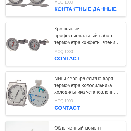
MOQ:1000
КОНТАКТНЫЕ ДАННЫЕ
Крошечный
профессиональный набор
термометра конфеты, чтение
Темп глубокого термометра
MOQ:1000
картофеля фри точное
CONTACT
Мини серебр/белизна варя
термометра холодильника
холодильника установленный
с крюком
MOQ:1000
CONTACT
Облегченный момент