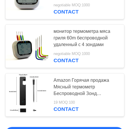
жарят сигнал тревоги
negotiable MOQ:1000
CONTACT
монитор термометра мяса
гриля 60m беспроводной
удаленный с 4 зондами
negotiable MOQ:1000
CONTACT
Amazon Горячая продажа
Мясный термометр
Беспроводной Зонд
Приложение Управляемый
19 MOQ:100
Умный Термометр С Длинной
CONTACT
Дальностью Для Печи, Гриля