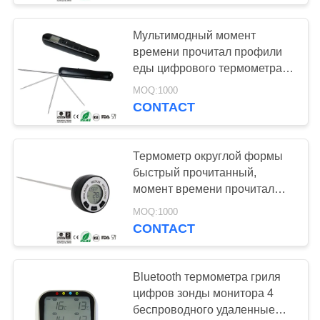
Мультимодный момент
времени прочитал профили
еды цифрового термометра
интегрированные для ББК
MOQ:1000
CONTACT
Термометр округлой формы
быстрый прочитанный,
момент времени прочитал
варя термометр с
MOQ:1000
протектором силикона
CONTACT
Bluetooth термометра гриля
цифров зонды монитора 4
беспроводного удаленные