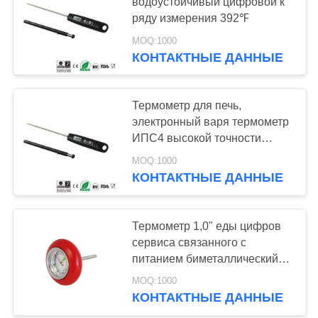
водоустойчивый цифровой к
ряду измерения 392℉
PRIVACY
MOQ:1000
POLICY
КОНТАКТНЫЕ ДАННЫЕ
Термометр для печь,
электронный варя термометр
ИПС4 высокой точности
цифровой
MOQ:1000
КОНТАКТНЫЕ ДАННЫЕ
Термометр 1,0" еды цифров
сервиса связанного с
питанием биметаллический
сбережения космоса размера
MOQ:1000
шкалы
КОНТАКТНЫЕ ДАННЫЕ