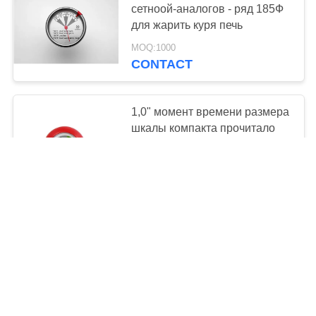
сетноой-аналогов - ряд 185Ф
для жарить куря печь
MOQ:1000
CONTACT
1,0" момент времени размера
шкалы компакта прочитало
термометр с трудным случаем
силикона
MOQ:1000
CONTACT
Материалы качества еды
термометра еды
нержавеющей стали
многоразовые
MOQ:1000
водоустойчивые
CONTACT