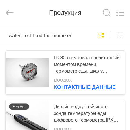
Zhen)
Co.,
Ltd..
All
Продукция
Rights
Reserved.
Developed
by
ДОМОЙ
ECER
waterproof food thermometer
ПРОДУКТЫ
НСФ аттестовал прочитанный
моментом времени
ВИДЕОЗАПИСИ
термометр еды, шкалу
термометра выпечки цифров
MOQ:1000
О
дополнительную большую
КОНТАКТНЫЕ ДАННЫЕ
НАС
Дизайн водоустойчивого
ЭКСКУРСИЯ
зонда температуры еды
цифрового термометра IPX7
ПО
уникальный
MOQ:1000