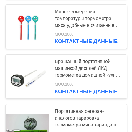
Милые измерения
температуры термометра
мяса удобные в считанные
секунды
MOQ:1000
КОНТАКТНЫЕ ДАННЫЕ
Вращанный портативной
машинкой дисплей ЛКД
термометра домашней кухни
ББК большой для легкого
MOQ:1000
чтения
КОНТАКТНЫЕ ДАННЫЕ
Портативная сетноая-
аналогов тарировка
термометра мяса карандаша
профессиональная с случаем