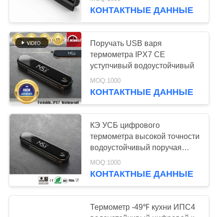
ЗАВОДУ
КОНТАКТНЫЕ ДАННЫЕ
КОНТРОЛЬ
Поручать USB варя
КАЧЕСТВА
термометра IPX7 CE
уступчивый водоустойчивый
НОВОСТИ
MOQ:1000
КОНТАКТНЫЕ ДАННЫЕ
СЛУЧАИ
КЭ УСБ цифрового
термометра высокой точности
ЗАПРОСИТЕ
водоустойчивый поручая
ЦИТАТУ
уступчивый
MOQ:1000
КОНТАКТНЫЕ ДАННЫЕ
КАРТА
САЙТА
Термометр -49℉ кухни ИПС4