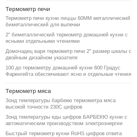
ЗАВОДУ
Термометр печи
Термометр печи кухни пиццы 60MM металлический
КОНТРОЛЬ
биметаллический для выпечки
КАЧЕСТВА
2" биметаллический термометр домашней кухни с
ясными отдельными чтениями
НОВОСТИ
Домочадец варя термометр печи 2" размер шкалы с
двойным дизайном указателя
100 до термометру домашней кухни 600 Градус
СЛУЧАИ
Фаренгейта обеспечивают ясно и отдельные чтения
ЗАПРОСИТЕ
Термометр мяса
ЦИТАТУ
Зонд температуры барбекю термометра мяса
высокой точности 230C цифров
КАРТА
Зонд температуры еды цифров БАРБЕКЮ кухни с
автоматическим производством электроэнергии
САЙТА
Быстрый термометр кухни RoHS цифров ответа