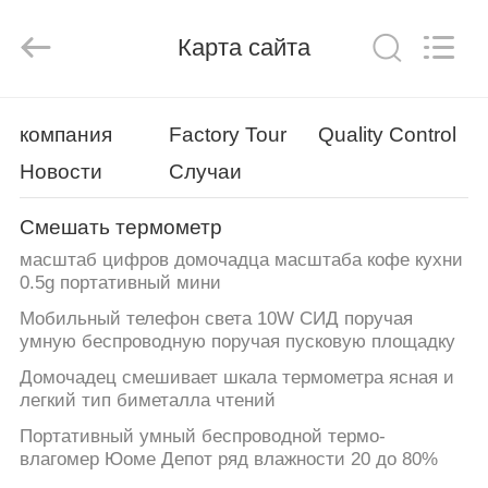
Zhen)
Co.,
Ltd..
All
Карта сайта
Rights
Reserved.
Developed
by
ДОМОЙ
ECER
компания
Factory Tour
Quality Control
Новости
Случаи
ПРОДУКТЫ
Смешать термометр
ВИДЕОЗАПИСИ
масштаб цифров домочадца масштаба кофе кухни
0.5g портативный мини
О
Мобильный телефон света 10W СИД поручая
умную беспроводную поручая пусковую площадку
НАС
Домочадец смешивает шкала термометра ясная и
легкий тип биметалла чтений
ЭКСКУРСИЯ
Портативный умный беспроводной термо-
ПО
влагомер Юоме Депот ряд влажности 20 до 80%