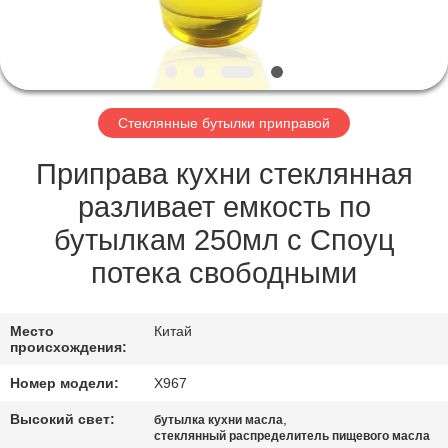
ЗАВОДУ
КОНТРОЛЬ
КАЧЕСТВА
Стеклянные бутылки приправой
НОВОСТИ
Приправа кухни стеклянная
разливает емкость по
СЛУЧАИ
бутылкам 250мл с Споуц
потека свободными
ЗАПРОСИТЕ
ЦИТАТУ
Место
Китай
происхождения:
КАРТА
Номер модели:
X967
САЙТА
Высокий свет:
,
бутылка кухни масла
стеклянный распределитель пищевого масла