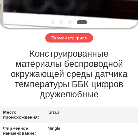
ЗАВОДУ
КОНТРОЛЬ
КАЧЕСТВА
Термометр гриля
НОВОСТИ
Конструированные
материалы беспроводной
СЛУЧАИ
окружающей среды датчика
температуры ББК цифров
ЗАПРОСИТЕ
дружелюбные
ЦИТАТУ
Место
Китай
КАРТА
происхождения:
САЙТА
Фирменное
Mingle
наименование: