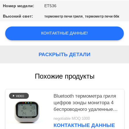
Номер модели:
ET536
PRIVACY
Высокий свет:
,
термометр печи гриля
термометр печи ббк
POLICY
КОНТАКТНЫЕ ДАННЫЕ!
РАСКРЫТЬ ДЕТАЛИ
Похожие продукты
Bluetooth термометра гриля
цифров зонды монитора 4
беспроводного удаленные
жарят сигнал тревоги
negotiable MOQ:1000
КОНТАКТНЫЕ ДАННЫЕ