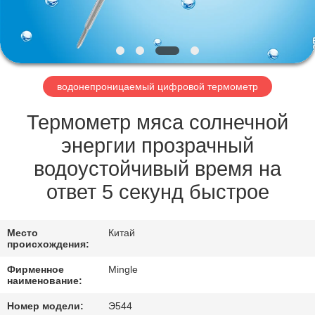
ЗАВОДУ
КОНТРОЛЬ
КАЧЕСТВА
водонепроницаемый цифровой термометр
НОВОСТИ
Термометр мяса солнечной
энергии прозрачный
СЛУЧАИ
водоустойчивый время на
ответ 5 секунд быстрое
ЗАПРОСИТЕ
ЦИТАТУ
Место
Китай
происхождения:
КАРТА
Фирменное
Mingle
наименование:
САЙТА
Номер модели:
Э544