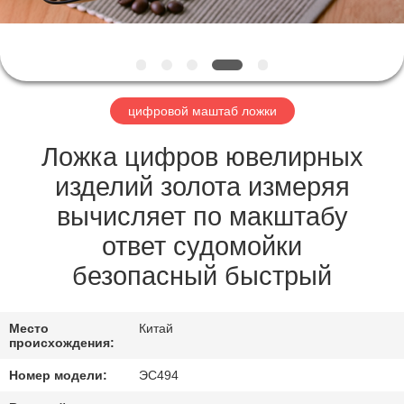
ЗАВОДУ
КОНТРОЛЬ
КАЧЕСТВА
цифровой маштаб ложки
НОВОСТИ
Ложка цифров ювелирных
изделий золота измеряя
СЛУЧАИ
вычисляет по макштабу
ответ судомойки
ЗАПРОСИТЕ
безопасный быстрый
ЦИТАТУ
Место
Китай
КАРТА
происхождения:
САЙТА
Номер модели:
ЭС494