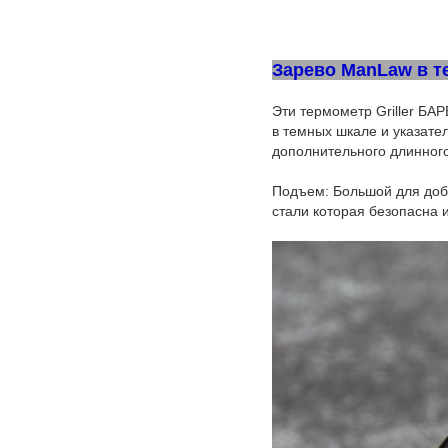
Зарево ManLaw в те
Эти термометр Griller БА
в темных шкале и указате
дополнительного длинног
Подъем: Большой для доба
стали которая безопасна 