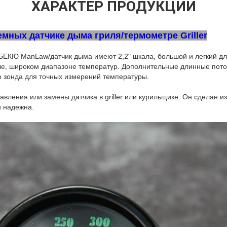
ХАРАКТЕР ПРОДУКЦИИ
мных датчике дыма гриля/термометре Griller
РБЕКЮ ManLaw/датчик дыма имеют 2,2" шкала, большой и легкий дл
ле, широком диапазоне температур. Дополнительные длинные поток
о зонда для точных измерений температуры.
вления или замены датчика в griller или курильщике. Он сделан 
и надежна.