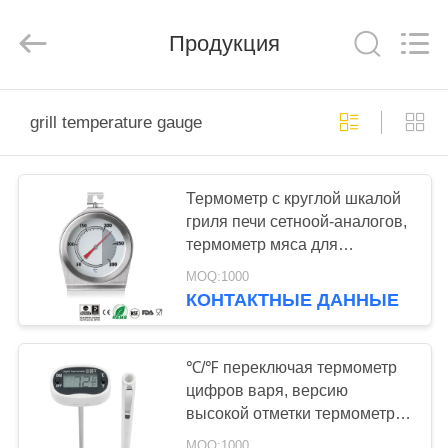
Zhen)
Co.,
Ltd..
Продукция
All
Rights
Reserved.
Developed
by
ДОМОЙ
ECER
grill temperature gauge
ПРОДУКТЫ
Термометр с круглой шкалой
гриля печи сетноой-аналогов,
ВИДЕОЗАПИСИ
термометр мяса для
деревянных горящих плит
MOQ:1000
О
КОНТАКТНЫЕ ДАННЫЕ
НАС
℃/℉ переключая термометр
ЭКСКУРСИЯ
цифров варя, версию
высокой отметки термометра
ПО
печи ББК
MOQ:1000