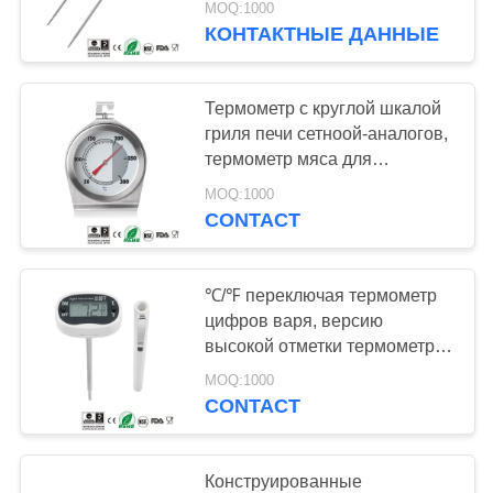
MOQ:1000
зонда хорошую
КОНТАКТНЫЕ ДАННЫЕ
Термометр с круглой шкалой
гриля печи сетноой-аналогов,
термометр мяса для
деревянных горящих плит
MOQ:1000
CONTACT
℃/℉ переключая термометр
цифров варя, версию
высокой отметки термометра
печи ББК
MOQ:1000
CONTACT
Конструированные