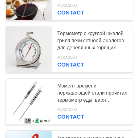
вина защитный
MOQ:1000
CONTACT
Термометр с круглой шкалой
гриля печи сетноой-аналогов
для деревянных горящих
плит/газовых плит
MOQ:1000
CONTACT
Момент времени
нержавеющей стали прочитал
термометр еды, варя
изоляцию жары термометра
MOQ:1000
зонда хорошую
CONTACT
Термометр все вина дисплея