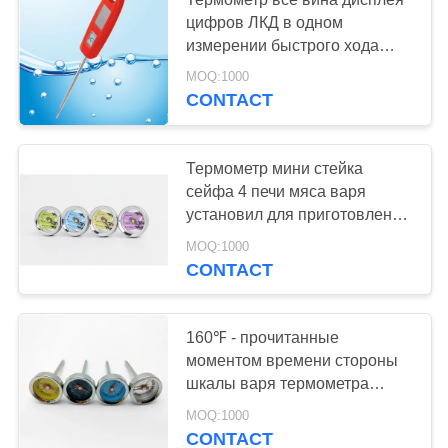
цифров ЛКД в одном
измерении быстрого хода
дизайна
MOQ:1000
CONTACT
Термометр мини стейка
сейфа 4 печи мяса варя
установил для приготовления
на гриле
MOQ:1000
CONTACT
160℉ - прочитанные
моментом времени стороны
шкалы варя термометра
220℉ красочные для
MOQ:1000
персонализированного
CONTACT