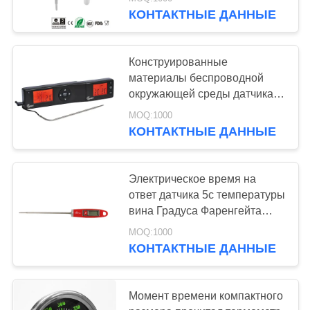
ЗАВОДУ
КОНТАКТНЫЕ ДАННЫЕ
КОНТРОЛЬ
Конструированные
КАЧЕСТВА
материалы беспроводной
окружающей среды датчика
температуры ББК цифров
НОВОСТИ
MOQ:1000
дружелюбные
КОНТАКТНЫЕ ДАННЫЕ
СЛУЧАИ
Электрическое время на
ответ датчика 5с температуры
ЗАПРОСИТЕ
вина Градуса Фаренгейта
ЦИТАТУ
ультракрасное быстрое
MOQ:1000
КОНТАКТНЫЕ ДАННЫЕ
КАРТА
САЙТА
Момент времени компактного