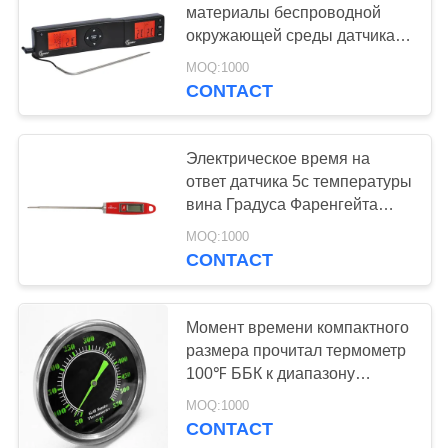
материалы беспроводной
окружающей среды датчика
температуры ББК цифров
MOQ:1000
дружелюбные
CONTACT
Электрическое время на
ответ датчика 5с температуры
вина Градуса Фаренгейта
ультракрасное быстрое
MOQ:1000
CONTACT
Момент времени компактного
размера прочитал термометр
100℉ ББК к диапазону
температур мяса 900℉
MOQ:1000
CONTACT